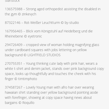
SianStock
136575988 – Strong aged orthopedist assisting the disabled in
the gym © zinkevych
87322146 – Rot-Weißer Leuchtturm ©
by-studio
167956465 – Blick vom Königstuhl auf Heidelberg und die
Rheinebene © eyetronic
294726409 –
cropped view of woman holding magnifying glass
under cardboard squares with jobs lettering on yellow
background
©
LIGHTFIELD STUDIOS
270755351 – Young thinking cute lady with pink hair, wears a
white t-shirt and denim jacket, stands over pink background copy
space, looks up thoughtfully and touches the cheek with his
finger ©
timtimphoto
374587267 – Lovely Young man with afro hair over wearing
hawaiian shirt standing over yellow background pointing aside
with forefinger, showing at copy space having news about
bargains ©
Roquillo