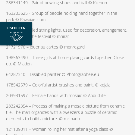
286341149 - Pair of bowling shoes and ball © Kzenon
163203625 - Group of people holding hand together in the
park © Rawpixel.com
LESEHILFEN
407134987 – led string lights, used for decoration, arrangement,
according to the festival © mnirat
21721970 – jouer au cartes © monregard
198563490 – Three girls at home playing cards together. Close
up. © Mladen
64287310 – Disabled painter © Photographee.eu
178542579 – Colorful artist brushes and paint. © kojala
203931597 – Female hands with mosaic © AboutLife
283242354 – Process of making a mosaic picture from ceramic
tile. The man organizes with a tweezers a puzzle of ceramic
elements to build a picture. © mishadp
121109011 – Woman rolling her mat after a yoga class ©