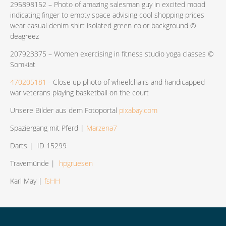
295898152 – Photo of amazing salesman guy in excited mood
indicating finger to empty space advising cool shopping prices
wear casual denim shirt isolated green color background ©
deagreez
207923375 – Women exercising in fitness studio yoga classes ©
Somkiat
470205181
- Close up photo of wheelchairs and handicapped
war veterans playing basketball on the court
Unsere Bilder aus dem Fotoportal
pixabay.com
Spaziergang mit Pferd |
Marzena7
Darts | ID 15299
Travemünde |
hpgruesen
Karl May |
fsHH